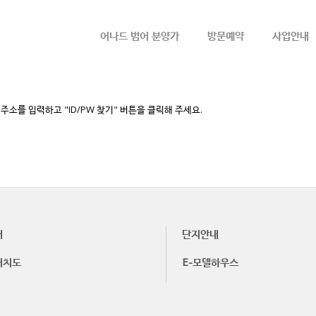
메뉴 건너뛰기
어나드 범어 분양가
방문예약
사업안내
소를 입력하고 "ID/PW 찾기" 버튼을 클릭해 주세요.
내
단지안내
배치도
E-모델하우스